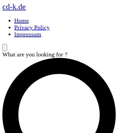
Skip
Skip
Skip
cd-k.de
to
to
to
main
content
footer
Home
navigation
Privacy Policy
Impressum
What are you looking for ?