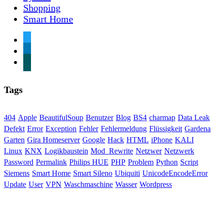
Shopping
Smart Home
twitter
linkedin
xing
Tags
404
Apple
BeautifulSoup
Benutzer
Blog
BS4
charmap
Data Leak
Defekt
Error
Exception
Fehler
Fehlermeldung
Flüssigkeit
Gardena
Garten
Gira Homeserver
Google
Hack
HTML
iPhone
KALI
Linux
KNX
Logikbaustein
Mod_Rewrite
Netzwer
Netzwerk
Password
Permalink
Philips HUE
PHP
Problem
Python
Script
Siemens
Smart Home
Smart Sileno
Ubiquiti
UnicodeEncodeError
Update
User
VPN
Waschmaschine
Wasser
Wordpress