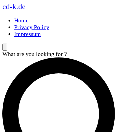
Skip
Skip
Skip
cd-k.de
to
to
to
main
content
footer
Home
navigation
Privacy Policy
Impressum
What are you looking for ?