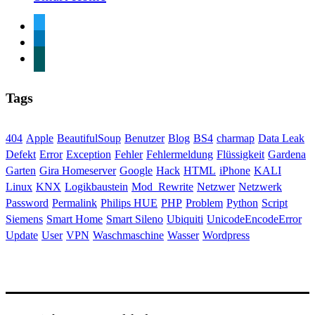
twitter
linkedin
xing
Tags
404
Apple
BeautifulSoup
Benutzer
Blog
BS4
charmap
Data Leak
Defekt
Error
Exception
Fehler
Fehlermeldung
Flüssigkeit
Gardena
Garten
Gira Homeserver
Google
Hack
HTML
iPhone
KALI
Linux
KNX
Logikbaustein
Mod_Rewrite
Netzwer
Netzwerk
Password
Permalink
Philips HUE
PHP
Problem
Python
Script
Siemens
Smart Home
Smart Sileno
Ubiquiti
UnicodeEncodeError
Update
User
VPN
Waschmaschine
Wasser
Wordpress