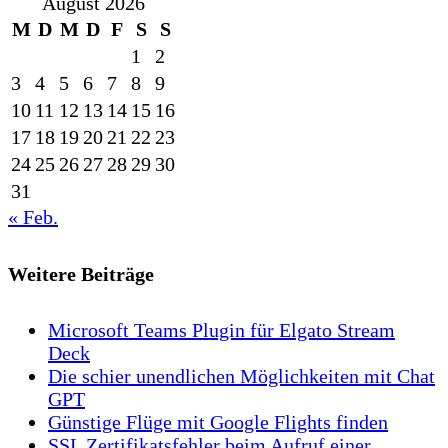
August 2026
M
D
M
D
F
S
S
1
2
3
4
5
6
7
8
9
10
11
12
13
14
15
16
17
18
19
20
21
22
23
24
25
26
27
28
29
30
31
« Feb.
Weitere Beiträge
Microsoft Teams Plugin für Elgato Stream
Deck
Die schier unendlichen Möglichkeiten mit Chat
GPT
Günstige Flüge mit Google Flights finden
SSL Zertifikatsfehler beim Aufruf einer